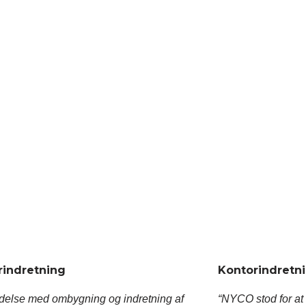
rindretning
Kontorindretn
indelse med ombygning og indretning af
“NYCO stod for at 