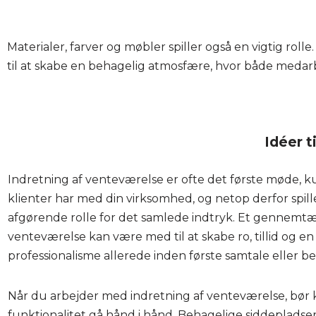
Materialer, farver og møbler spiller også en vigtig 
til at skabe en behagelig atmosfære, hvor både medarbe
Idéer t
Indretning af venteværelse er ofte det første møde, k
klienter har med din virksomhed, og netop derfor spill
afgørende rolle for det samlede indtryk. Et gennemt
venteværelse kan være med til at skabe ro, tillid og en 
professionalisme allerede inden første samtale eller b
Når du arbejder med indretning af venteværelse, bør
funktionalitet gå hånd i hånd. Behagelige siddepladse