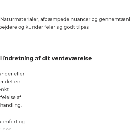
rolle. Naturmaterialer, afdæmpede nuancer og gennemtæ
jdere og kunder føler sig godt tilpas.
il indretning af dit venteværelse
under eller
er det en
ænkt
følelse af
ehandling.
 komfort og
r, god