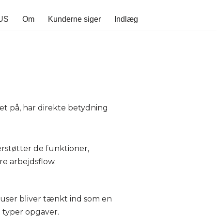
LUS
Om
Kunderne siger
Indlæg
t på, har direkte betydning
rstøtter de funktioner,
re arbejdsflow.
user bliver tænkt ind som en
e typer opgaver.