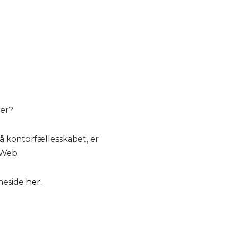
ter?
å kontorfællesskabet, er
 Web.
meside
her.