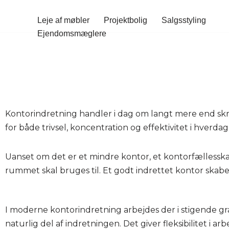
Leje af møbler
Projektbolig
Salgsstyling
Spring
Ejendomsmæglere
til
indhold
Kontorindretning handler i dag om langt mere end skr
for både trivsel, koncentration og effektivitet i hverdag
Uanset om det er et mindre kontor, et kontorfællesskab
rummet skal bruges til. Et godt indrettet kontor skaber
I moderne kontorindretning arbejdes der i stigende g
naturlig del af indretningen. Det giver fleksibilitet i 