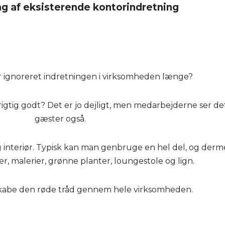
g af eksisterende kontorindretning
er ignoreret indretningen i virksomheden længe?
rigtig godt? Det er jo dejligt, men medarbejderne ser d
gæster også.
g interiør. Typisk kan man genbruge en hel del, og derme
r, malerier, grønne planter, loungestole og lign.
skabe den røde tråd gennem hele virksomheden.