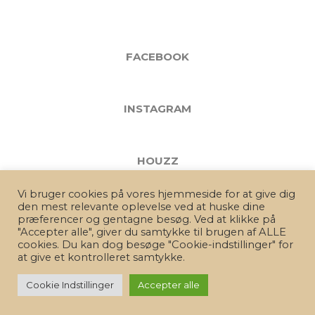
FACEBOOK
INSTAGRAM
HOUZZ
Vi bruger cookies på vores hjemmeside for at give dig
den mest relevante oplevelse ved at huske dine
præferencer og gentagne besøg. Ved at klikke på
"Accepter alle", giver du samtykke til brugen af ALLE
cookies. Du kan dog besøge "Cookie-indstillinger" for
at give et kontrolleret samtykke.
KARLSSON Indretning & Design | +45 3013 5005 |
ck@karlsson-id.dk
|
Odense M
|
Fredericia |
Cookie Indstillinger
Accepter alle
Persondatapolitik (GDPR)
Odense, Svendborg, Silkeborg, Aarhus, Fredericia, Kolding, Vejle, Herning, Ringe, Nordfyn, Esbjerg, Middelfart, Assens, Faaborg, Roskilde, Holbæk, København, Amager, Ålsgårde, Årslev, Mols, Horsens, Ry, Vejen, Gråsten, Varde, Egå, Maribo, Ribe, Haderslev, Skanderborg, Århus, Rudkøbing, Kerteminde, Køge, Strib, Billund